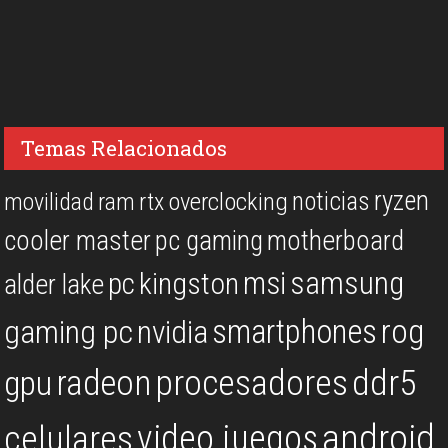
Temas Relacionados
ryzen
noticias
overclocking
movilidad
ram
rtx
cooler master
pc gaming
motherboard
msi
samsung
kingston
pc
alder lake
rog
smartphones
gaming pc
nvidia
procesadores
ddr5
gpu
radeon
android
video juegos
celulares