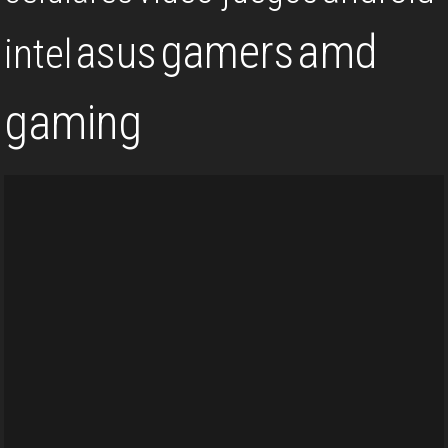
gamers
amd
asus
intel
gaming