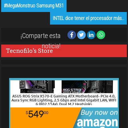
#MegaMonstruo Samsung M31
INTEL dice tener el procesador más…
¡Comparte esta
noticia!
Tecnofilo's Store
ASUS ROG Strix X570-E Gaming ATX Motherboard- PCIe 4.0,
Aura Sync RGB Lighting, 2.5 Gbps and Intel Gigabit LAN, WIFI
6 (802.11Ax), Dual M.2 Heatsinks
549
$
00