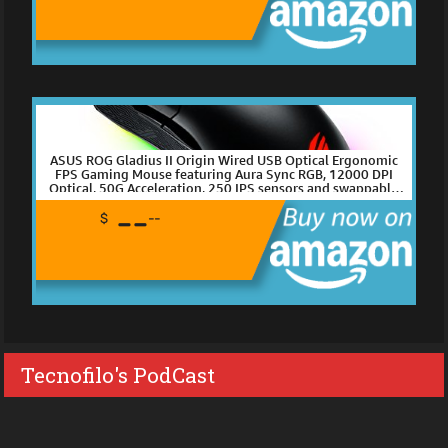
ASUS ROG Gladius II Origin Wired USB Optical Ergonomic
FPS Gaming Mouse featuring Aura Sync RGB, 12000 DPI
Optical, 50G Acceleration, 250 IPS sensors and swappable
Omron switches,Black
--
$
--
Tecnofilo's PodCast