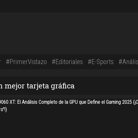
r
#PrimerVistazo
#Editoriales
#E-Sports
#Anális
 mejor tarjeta gráfica
060 XT: El Análisis Completo de la GPU que Define el Gaming 2025 (¡
o”!)