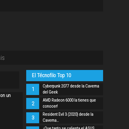
is
El Técnofilo Top 10
Cyberpunk 2077 desde la Caverna
1
del Geek
Con un
AMD Radeon 6000 la tienes que
2
conocer!
Resident Evil 3 (2020) desde la
3
Caverna…
¿Que tanto se calienta el ASUS