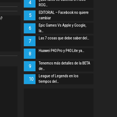
4
ROG…
EDITORIAL – Facebook no quiere
5
cambiar
o?
Epic Games Vs Apple y Google,
6
la…
Las 7 cosas que debe saber del…
7
Huawei P40 Pro y P40 Lite ya…
8
Tenemos más detalles de la BETA
9
de…
League of Legends en los
10
tiempos del…