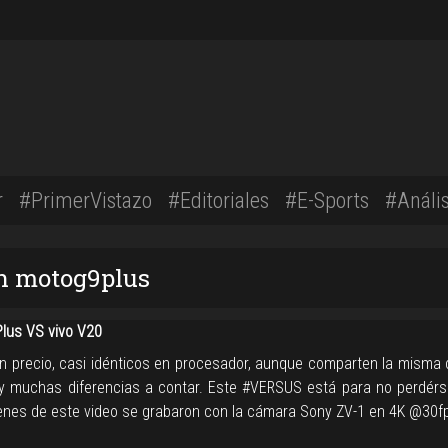
r
#PrimerVistazo
#Editoriales
#E-Sports
#Anális
on motog9plus
lus VS vivo V20
en precio, casi idénticos en procesador, aunque comparten la misma
 muchas diferencias a contar. Este #VERSUS está para no perdérs
enes de este video se grabaron con la cámara Sony ZV-1 en 4K @30f