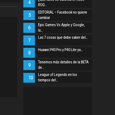
4
ROG…
EDITORIAL – Facebook no quiere
5
cambiar
Epic Games Vs Apple y Google,
6
la…
Las 7 cosas que debe saber del…
7
Huawei P40 Pro y P40 Lite ya…
8
Tenemos más detalles de la BETA
9
de…
League of Legends en los
10
tiempos del…