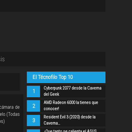
is
El Técnofilo Top 10
Cyberpunk 2077 desde la Caverna
1
del Geek
AMD Radeon 6000 la tienes que
2
 cámara de
conocer!
elo.(Todas
Resident Evil 3 (2020) desde la
3
ps)
Caverna…
¿Que tanto se calienta el ASUS