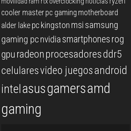
ryzen
noticias
overclocking
movilidad
ram
rtx
cooler master
pc gaming
motherboard
msi
samsung
kingston
pc
alder lake
rog
smartphones
gaming pc
nvidia
procesadores
ddr5
gpu
radeon
android
video juegos
celulares
gamers
amd
asus
intel
gaming