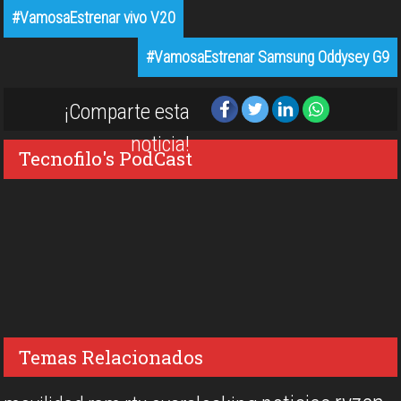
#VamosaEstrenar vivo V20
#VamosaEstrenar Samsung Oddysey G9
¡Comparte esta
noticia!
Tecnofilo's PodCast
Temas Relacionados