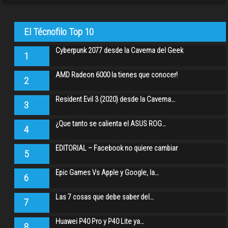
El Técnofilo Top 10
Cyberpunk 2077 desde la Caverna del Geek
1
AMD Radeon 6000 la tienes que conocer!
2
Resident Evil 3 (2020) desde la Caverna…
3
¿Que tanto se calienta el ASUS ROG…
4
EDITORIAL – Facebook no quiere cambiar
5
Epic Games Vs Apple y Google, la…
6
Las 7 cosas que debe saber del…
7
Huawei P40 Pro y P40 Lite ya…
8