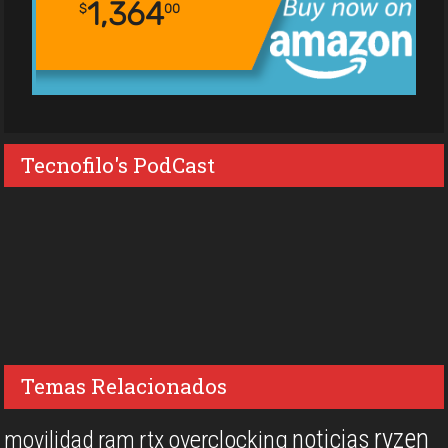
1,364
$
00
Tecnofilo's PodCast
Temas Relacionados
ryzen
noticias
overclocking
movilidad
ram
rtx