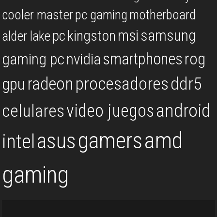
cooler master
pc gaming
motherboard
msi
samsung
kingston
pc
alder lake
rog
smartphones
gaming pc
nvidia
procesadores
ddr5
gpu
radeon
android
video juegos
celulares
gamers
amd
asus
intel
gaming