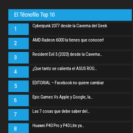
El Técnofilo Top 10
Cyberpunk 2077 desde la Caverna del Geek
1
AMD Radeon 6000 la tienes que conocer!
2
Resident Evil 3 (2020) desde la Caverna…
3
¿Que tanto se calienta el ASUS ROG…
4
EDITORIAL – Facebook no quiere cambiar
5
Epic Games Vs Apple y Google, la…
6
Las 7 cosas que debe saber del…
7
Huawei P40 Pro y P40 Lite ya…
8