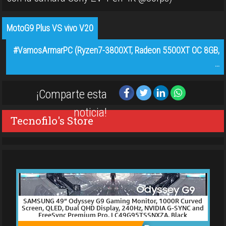
MotoG9 Plus VS vivo V20
#VamosArmarPC (Ryzen7-3800XT, Radeon 5500XT OC 8GB,
…
¡Comparte esta
noticia!
Tecnofilo's Store
SAMSUNG 49” Odyssey G9 Gaming Monitor, 1000R Curved
Screen, QLED, Dual QHD Display, 240Hz, NVIDIA G-SYNC and
FreeSync Premium Pro, LC49G95TSSNXZA, Black