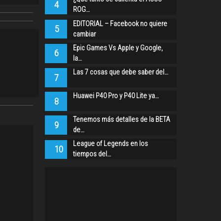
4
ROG…
EDITORIAL – Facebook no quiere
5
cambiar
Epic Games Vs Apple y Google,
6
la…
Las 7 cosas que debe saber del…
7
Huawei P40 Pro y P40 Lite ya…
8
Tenemos más detalles de la BETA
9
de…
League of Legends en los
10
tiempos del…