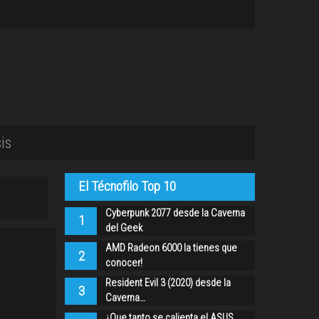
is
El Técnofilo Top 10
Cyberpunk 2077 desde la Caverna
1
del Geek
AMD Radeon 6000 la tienes que
2
conocer!
Resident Evil 3 (2020) desde la
3
Caverna…
¿Que tanto se calienta el ASUS