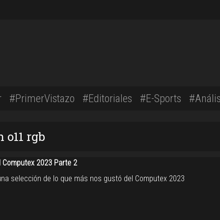
r
#PrimerVistazo
#Editoriales
#E-Sports
#Anális
 o11 rgb
 Computex 2023 Parte 2
una selección de lo que más nos gustó del Computex 2023