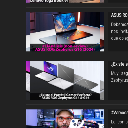
ASUS ROG
Debemos 
nos invi
que cole
¿Existe 
Muy seg
Zephyrus
#VamosaE
La compr