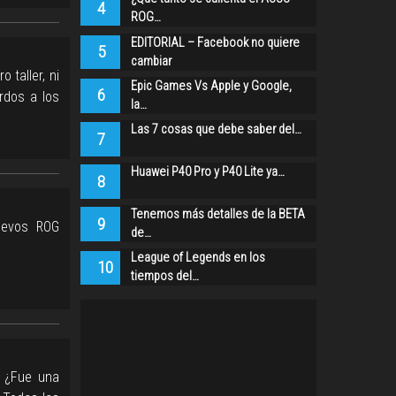
4
ROG…
EDITORIAL – Facebook no quiere
5
cambiar
 taller, ni
Epic Games Vs Apple y Google,
6
rdos a los
la…
Las 7 cosas que debe saber del…
7
Huawei P40 Pro y P40 Lite ya…
8
Tenemos más detalles de la BETA
9
uevos ROG
de…
League of Legends en los
10
tiempos del…
. ¿Fue una