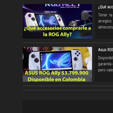
¿Qué acc
Tener la
arreglo
almecen
Asus ROG
Disponib
garantía
pero vale