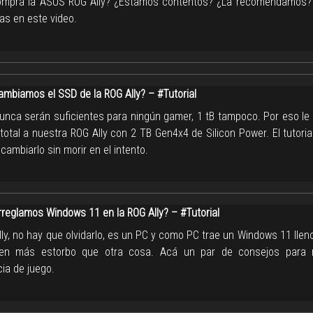
mpra la ASUS ROG Ally? ¿Estamos contentos? ¿La recomendamos?
as en este video.
mbiamos el SSD de la ROG Ally? – #Tutorial
unca serán suficientes para ningún gamer, 1 tB tampoco. Por eso le
total a nuestra ROG Ally con 2 TB Gen4x4 de Silicon Power. El tutori
ambiarlo sin morir en el intento.
reglamos Windows 11 en la ROG Ally? – #Tutorial
lly, no hay que olvidarlo, es un PC y como PC trae un Windows 11 lle
en más estorbo que otra cosa. Acá un par de consejos para m
ia de juego.