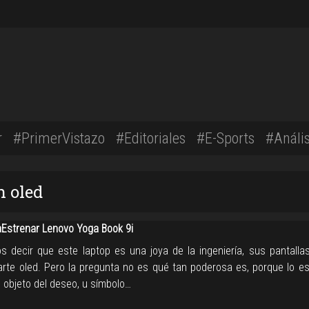
r
#PrimerVistazo
#Editoriales
#E-Sports
#Anális
n oled
strenar Lenovo Yoga Book 9i
s decir que este laptop es una joya de la ingeniería, sus pantalla
arte oled. Pero la pregunta no es qué tan poderosa es, porque lo es
 objeto del deseo, u símbolo…