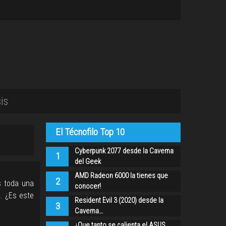
is
El Técnofilo Top 10
Cyberpunk 2077 desde la Caverna
1
del Geek
AMD Radeon 6000 la tienes que
2
s toda una
conocer!
. ¿Es este
Resident Evil 3 (2020) desde la
3
Caverna…
¿Que tanto se calienta el ASUS