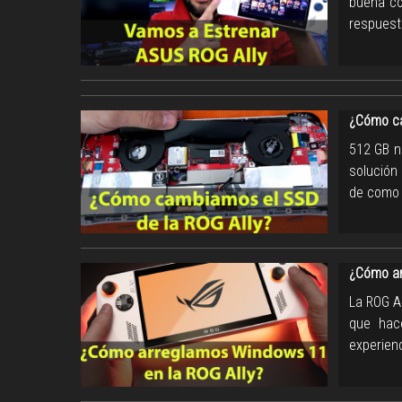
buena co
respuest
¿Cómo ca
512 GB n
solución 
de como c
¿Cómo ar
La ROG A
que hac
experienc