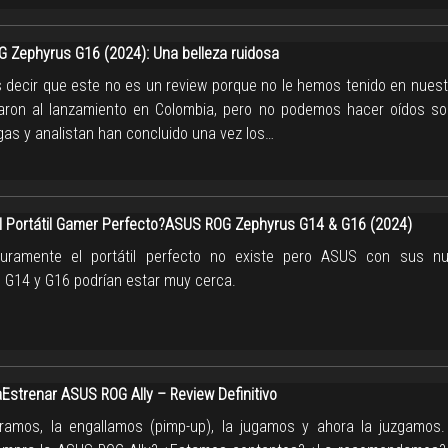
 Zephyrus G16 (2024): Una belleza ruidosa
decir que este no es un review porque no le hemos tenido en nuestro
taron al lanzamiento en Colombia, pero no podemos hacer oídos so
gas y analistan han concluido una vez los…
el Portátil Gamer Perfecto?ASUS ROG Zephyrus G14 & G16 (2024)
uramente el portátil perfecto no existe pero ASUS con sus n
 G14 y G16 podrían estar muy cerca.
strenar ASUS ROG Ally – Review Definitivo
amos, la engallamos (pimp-up), la jugamos y ahora la juzgamos