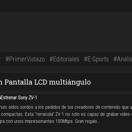
r
#PrimerVistazo
#Editoriales
#E-Sports
#Anális
n Pantalla LCD multiángulo
Estrenar Sony ZV-1
hizo oídos sordos a los pedidos de los creadores de contenido que u
compactas. Esta "renacida" ZV-1 no sólo es capaz de grabar video 
ogra con unos impresionantes 100Mbps. Gran regalo…