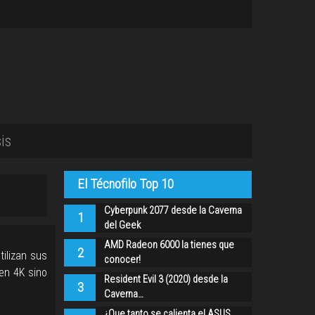
is
El Técnofilo Top 10
Cyberpunk 2077 desde la Caverna
1
del Geek
AMD Radeon 6000 la tienes que
2
tilizan sus
conocer!
en 4K sino
Resident Evil 3 (2020) desde la
3
Caverna…
¿Que tanto se calienta el ASUS