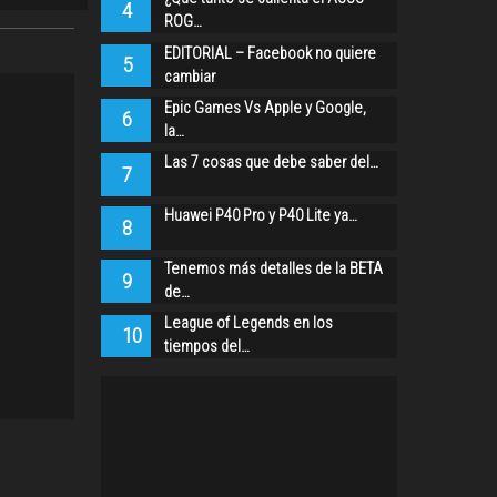
4
ROG…
EDITORIAL – Facebook no quiere
5
cambiar
Epic Games Vs Apple y Google,
6
la…
Las 7 cosas que debe saber del…
7
Huawei P40 Pro y P40 Lite ya…
8
Tenemos más detalles de la BETA
9
de…
League of Legends en los
10
tiempos del…