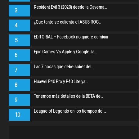
Resident Evil 3 (2020) desde la Caverna…
3
¿Que tanto se calienta el ASUS ROG…
4
EDITORIAL – Facebook no quiere cambiar
5
Epic Games Vs Apple y Google, la…
6
Las 7 cosas que debe saber del…
7
Huawei P40 Pro y P40 Lite ya…
8
Tenemos más detalles de la BETA de…
9
League of Legends en los tiempos del…
10