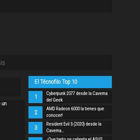
is
El Técnofilo Top 10
Cyberpunk 2077 desde la Caverna
1
del Geek
e un
AMD Radeon 6000 la tienes que
2
conocer!
Resident Evil 3 (2020) desde la
3
Caverna…
¿Que tanto se calienta el ASUS