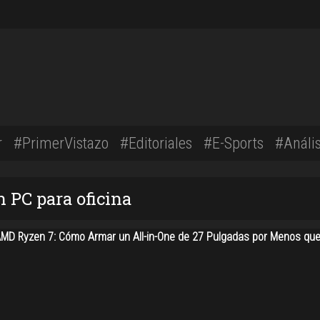
r
#PrimerVistazo
#Editoriales
#E-Sports
#Anális
 PC para oficina
AMD Ryzen 7: Cómo Armar un All-in-One de 27 Pulgadas por Menos qu