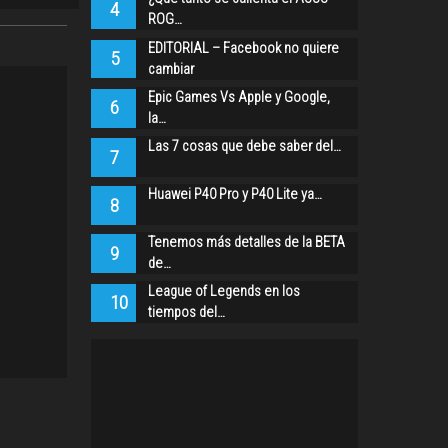
4
ROG…
EDITORIAL – Facebook no quiere
5
cambiar
Epic Games Vs Apple y Google,
6
la…
Las 7 cosas que debe saber del…
7
Huawei P40 Pro y P40 Lite ya…
8
Tenemos más detalles de la BETA
9
de…
League of Legends en los
10
tiempos del…