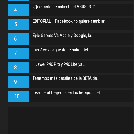
¿Que tanto se calienta el ASUS ROG…
4
EDITORIAL – Facebook no quiere cambiar
5
Epic Games Vs Apple y Google, la…
6
Las 7 cosas que debe saber del…
7
Huawei P40 Pro y P40 Lite ya…
8
Tenemos más detalles de la BETA de…
9
League of Legends en los tiempos del…
10