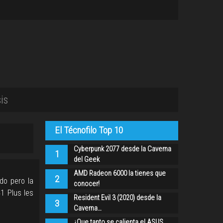
is
El Técnofilo Top 10
Cyberpunk 2077 desde la Caverna
1
del Geek
AMD Radeon 6000 la tienes que
2
do pero la
conocer!
1 Plus les
Resident Evil 3 (2020) desde la
3
Caverna…
¿Que tanto se calienta el ASUS