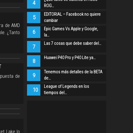
4
ROG…
EDITORIAL – Facebook no quiere
5
cambiar
era de AMD
Epic Games Vs Apple y Google,
6
ble. ¿Tanto
la…
Las 7 cosas que debe saber del…
7
Huawei P40 Pro y P40 Lite ya…
8
T
Tenemos más detalles de la BETA
9
opuesta de
de…
League of Legends en los
10
tiempos del…
et Lake lo