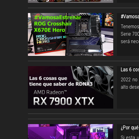
#VamosaE
Tenemos 
Serie 700
será nec
Las 6 co
2022 no 
alto des
¿Por qué
Si esta 