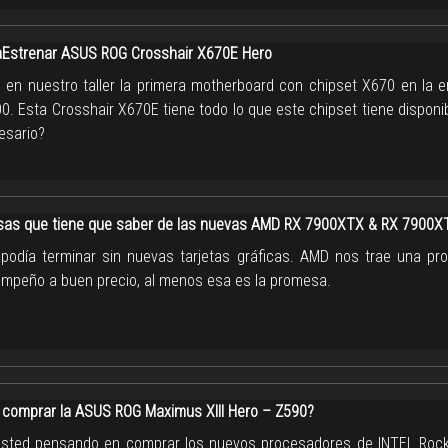
strenar ASUS ROG Crosshair X670E Hero
en nuestro taller la primera motherboard con chipset X670 en la 
0. Esta Crosshair X670E tiene todo lo que este chipset tiene disponi
esario?
sas que tiene que saber de las nuevas AMD RX 7900XTX & RX 7900X
podía terminar sin nuevas tarjetas gráficas. AMD nos trae una pr
empeño a buen precio, al menos esa es la promesa.
 comprar la ASUS ROG Maximus XIII Hero – Z590?
usted pensando en comprar los nuevos procesadores de INTEL Rock