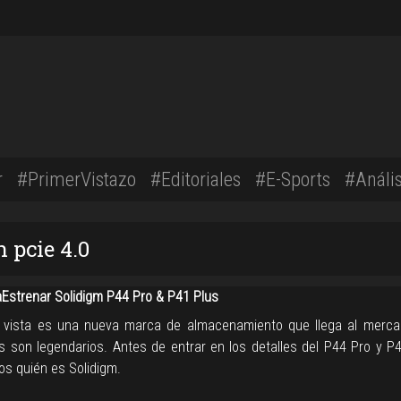
r
#PrimerVistazo
#Editoriales
#E-Sports
#Anális
 pcie 4.0
strenar Solidigm P44 Pro & P41 Plus
 vista es una nueva marca de almacenamiento que llega al merca
s son legendarios. Antes de entrar en los detalles del P44 Pro y P4
os quién es Solidigm.