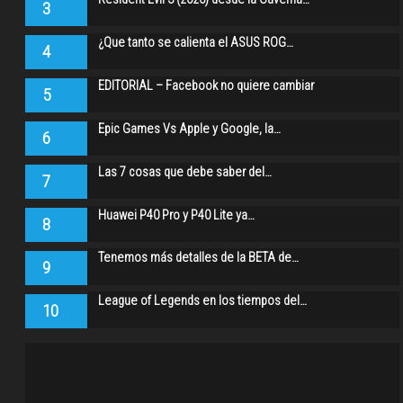
3
¿Que tanto se calienta el ASUS ROG…
4
EDITORIAL – Facebook no quiere cambiar
5
Epic Games Vs Apple y Google, la…
6
Las 7 cosas que debe saber del…
7
Huawei P40 Pro y P40 Lite ya…
8
Tenemos más detalles de la BETA de…
9
League of Legends en los tiempos del…
10