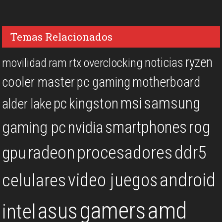
Temas Relacionados
ryzen
noticias
overclocking
movilidad
ram
rtx
cooler master
pc gaming
motherboard
msi
samsung
kingston
pc
alder lake
rog
smartphones
gaming pc
nvidia
procesadores
ddr5
gpu
radeon
android
video juegos
celulares
gamers
amd
asus
intel