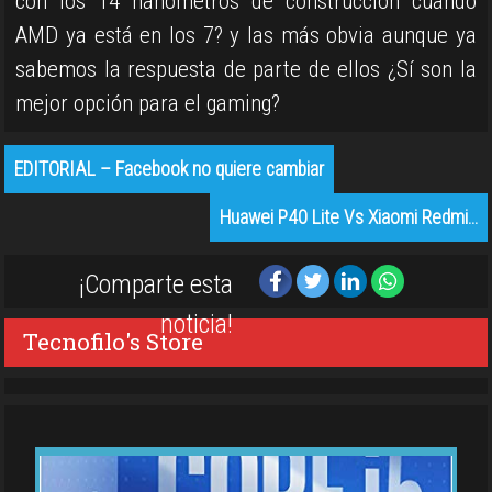
con los 14 nanómetros de construcción cuando
AMD ya está en los 7? y las más obvia aunque ya
sabemos la respuesta de parte de ellos ¿Sí son la
mejor opción para el gaming?
EDITORIAL – Facebook no quiere cambiar
Huawei P40 Lite Vs Xiaomi Redmi…
¡Comparte esta
noticia!
Tecnofilo's Store