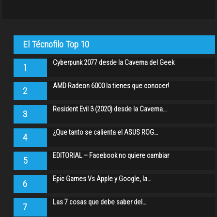
El Técnofilo Top 10
Cyberpunk 2077 desde la Caverna del Geek
1
AMD Radeon 6000 la tienes que conocer!
2
Resident Evil 3 (2020) desde la Caverna…
3
¿Que tanto se calienta el ASUS ROG…
4
EDITORIAL – Facebook no quiere cambiar
5
Epic Games Vs Apple y Google, la…
6
Las 7 cosas que debe saber del…
7