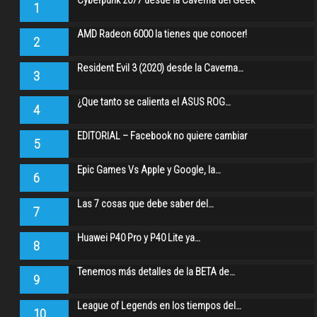
Cyberpunk 2077 desde la Caverna del Geek
1
AMD Radeon 6000 la tienes que conocer!
2
Resident Evil 3 (2020) desde la Caverna…
3
¿Que tanto se calienta el ASUS ROG…
4
EDITORIAL – Facebook no quiere cambiar
5
Epic Games Vs Apple y Google, la…
6
Las 7 cosas que debe saber del…
7
Huawei P40 Pro y P40 Lite ya…
8
Tenemos más detalles de la BETA de…
9
League of Legends en los tiempos del…
10