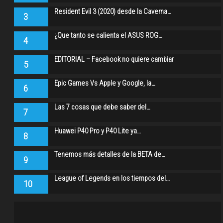
Resident Evil 3 (2020) desde la Caverna…
3
¿Que tanto se calienta el ASUS ROG…
4
EDITORIAL – Facebook no quiere cambiar
5
Epic Games Vs Apple y Google, la…
6
Las 7 cosas que debe saber del…
7
Huawei P40 Pro y P40 Lite ya…
8
Tenemos más detalles de la BETA de…
9
League of Legends en los tiempos del…
10