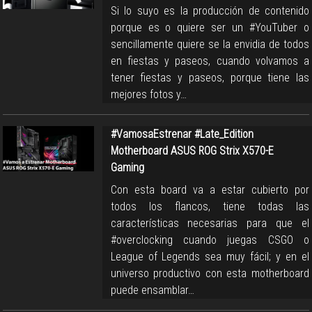
Si lo suyo es la producción de contenido
porque es o quiere ser un #YouTuber o
sencillamente quiere se la envidia de todos
en fiestas y paseos, cuando volvamos a
tener fiestas y paseos, porque tiene las
mejores fotos y…
#VamosaEstrenar #Late_Edition
Motherboard ASUS ROG Strix X570-E
Gaming
Con esta board va a estar cubierto por
todos los flancos, tiene todas las
características necesarias para que el
#overclocking cuando juegas CSGO o
League of Legends sea muy fácil; y en el
universo productivo con esta motherboard
puede ensamblar…