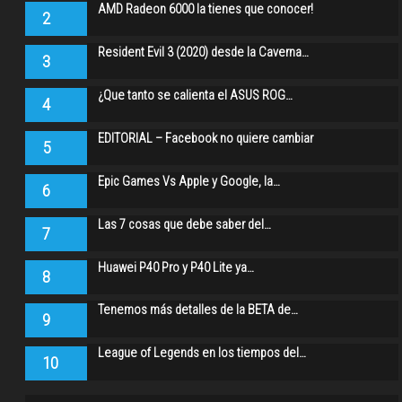
AMD Radeon 6000 la tienes que conocer!
2
Resident Evil 3 (2020) desde la Caverna…
3
¿Que tanto se calienta el ASUS ROG…
4
EDITORIAL – Facebook no quiere cambiar
5
Epic Games Vs Apple y Google, la…
6
Las 7 cosas que debe saber del…
7
Huawei P40 Pro y P40 Lite ya…
8
Tenemos más detalles de la BETA de…
9
League of Legends en los tiempos del…
10