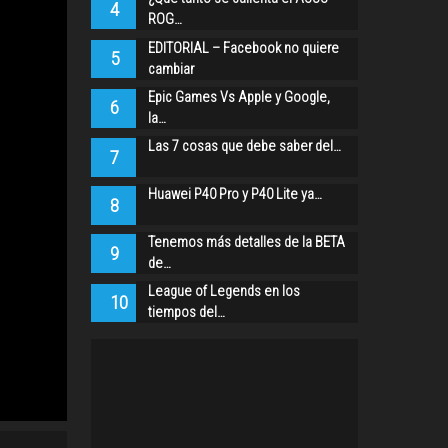
4
ROG…
EDITORIAL – Facebook no quiere
5
cambiar
Epic Games Vs Apple y Google,
6
la…
Las 7 cosas que debe saber del…
7
Huawei P40 Pro y P40 Lite ya…
8
Tenemos más detalles de la BETA
9
de…
League of Legends en los
10
tiempos del…