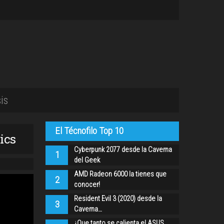
is
El Técnofilo Top 10
ics
Cyberpunk 2077 desde la Caverna
1
del Geek
AMD Radeon 6000 la tienes que
2
conocer!
Resident Evil 3 (2020) desde la
3
Caverna…
¿Que tanto se calienta el ASUS