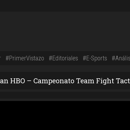
r
#PrimerVistazo
#Editoriales
#E-Sports
#Anális
an HBO – Campeonato Team Fight Tact