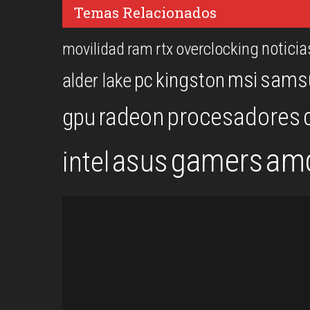
Temas Relacionados
noticia
overclocking
movilidad
ram
rtx
msi
sams
kingston
pc
alder lake
procesadores
gpu
radeon
gamers
am
asus
intel