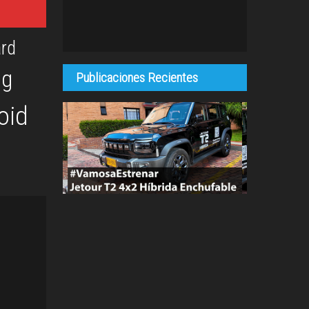
rd
og
Publicaciones Recientes
oid