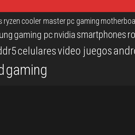
ryzen
cooler master
pc gaming
motherboa
s
r
smartphones
ung
gaming pc
nvidia
andr
video juegos
ddr5
celulares
gaming
d