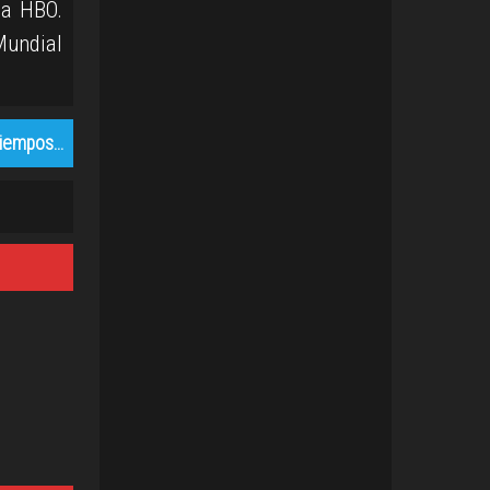
 a HBO.
Mundial
tiempos…