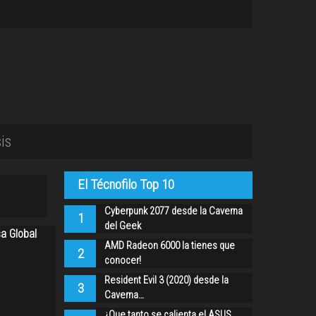
is
El Técnofilo Top 10
Cyberpunk 2077 desde la Caverna
1
del Geek
sa Global
AMD Radeon 6000 la tienes que
2
conocer!
Resident Evil 3 (2020) desde la
3
Caverna…
¿Que tanto se calienta el ASUS