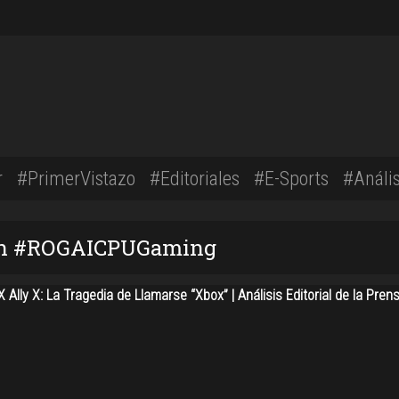
r
#PrimerVistazo
#Editoriales
#E-Sports
#Anális
con #ROGAICPUGaming
Ally X: La Tragedia de Llamarse “Xbox” | Análisis Editorial de la Pren