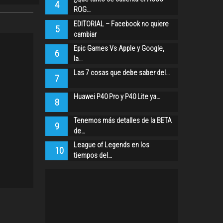
4
ROG…
EDITORIAL – Facebook no quiere
5
cambiar
Epic Games Vs Apple y Google,
6
la…
Las 7 cosas que debe saber del…
7
Huawei P40 Pro y P40 Lite ya…
8
Tenemos más detalles de la BETA
9
de…
League of Legends en los
10
tiempos del…