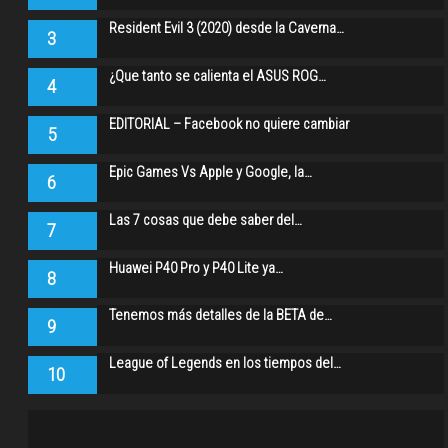
Resident Evil 3 (2020) desde la Caverna…
3
¿Que tanto se calienta el ASUS ROG…
4
EDITORIAL – Facebook no quiere cambiar
5
Epic Games Vs Apple y Google, la…
6
Las 7 cosas que debe saber del…
7
Huawei P40 Pro y P40 Lite ya…
8
Tenemos más detalles de la BETA de…
9
League of Legends en los tiempos del…
10