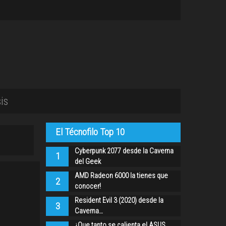
is
El Técnofilo Top 10
Cyberpunk 2077 desde la Caverna
1
del Geek
AMD Radeon 6000 la tienes que
2
conocer!
Resident Evil 3 (2020) desde la
3
Caverna…
¿Que tanto se calienta el ASUS