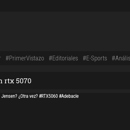
r
#PrimerVistazo
#Editoriales
#E-Sports
#Anális
n rtx 5070
o Jensen? ¿Otra vez? #RTX5060 #Adebacle