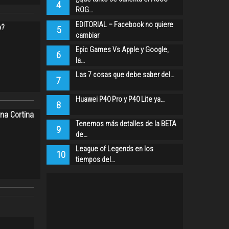
4
ROG…
EDITORIAL – Facebook no quiere
o?
5
cambiar
Epic Games Vs Apple y Google,
6
la…
Las 7 cosas que debe saber del…
7
Huawei P40 Pro y P40 Lite ya…
8
Una Cortina
Tenemos más detalles de la BETA
9
de…
League of Legends en los
10
tiempos del…