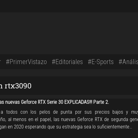
r
#PrimerVistazo
#Editoriales
#E-Sports
#Anális
n rtx3090
las nuevas Geforce RTX Serie 30 EXPLICADAS!!! Parte 2.
 a todos con los pelos de punta por sus precios bajos y muy
o, al menos en el papel, las nuevas Geforce RTX de segunda gen
legan en 2020 esperando que su estrategia sea lo suficientemente…