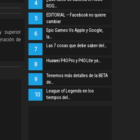
4
ROG…
EDITORIAL – Facebook no quiere
5
cambiar
Epic Games Vs Apple y Google,
 superior
6
la…
eración de
Las 7 cosas que debe saber del…
7
Huawei P40 Pro y P40 Lite ya…
8
Tenemos más detalles de la BETA
9
de…
League of Legends en los
10
tiempos del…