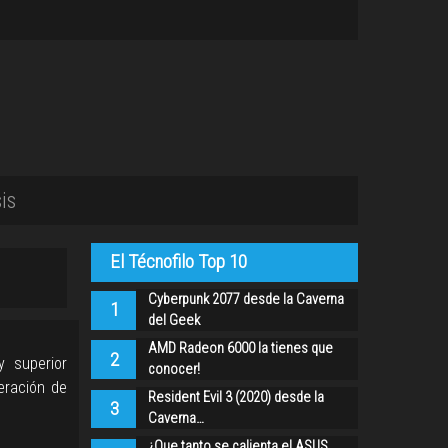
is
El Técnofilo Top 10
Cyberpunk 2077 desde la Caverna
1
del Geek
AMD Radeon 6000 la tienes que
2
 superior
conocer!
eración de
Resident Evil 3 (2020) desde la
3
Caverna…
¿Que tanto se calienta el ASUS