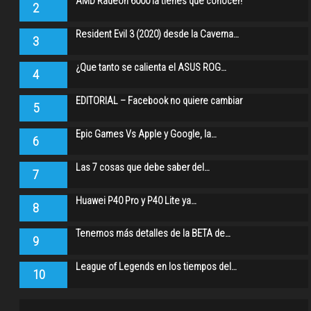
AMD Radeon 6000 la tienes que conocer!
2
Resident Evil 3 (2020) desde la Caverna…
3
¿Que tanto se calienta el ASUS ROG…
4
EDITORIAL – Facebook no quiere cambiar
5
Epic Games Vs Apple y Google, la…
6
Las 7 cosas que debe saber del…
7
Huawei P40 Pro y P40 Lite ya…
8
Tenemos más detalles de la BETA de…
9
League of Legends en los tiempos del…
10