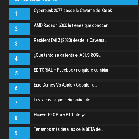
Cyberpunk 2077 desde la Caverna del Geek
1
AMD Radeon 6000 la tienes que conocer!
2
Resident Evil 3 (2020) desde la Caverna…
3
¿Que tanto se calienta el ASUS ROG…
4
EDITORIAL – Facebook no quiere cambiar
5
Epic Games Vs Apple y Google, la…
6
Las 7 cosas que debe saber del…
7
Huawei P40 Pro y P40 Lite ya…
8
Tenemos más detalles de la BETA de…
9