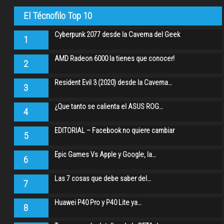
El Técnofilo Top 10
Cyberpunk 2077 desde la Caverna del Geek
1
AMD Radeon 6000 la tienes que conocer!
2
Resident Evil 3 (2020) desde la Caverna…
3
¿Que tanto se calienta el ASUS ROG…
4
EDITORIAL – Facebook no quiere cambiar
5
Epic Games Vs Apple y Google, la…
6
Las 7 cosas que debe saber del…
7
Huawei P40 Pro y P40 Lite ya…
8