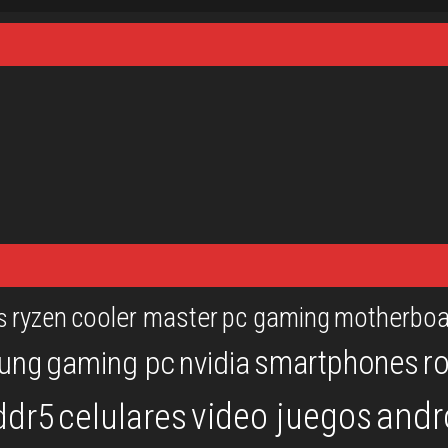
ryzen
cooler master
pc gaming
motherboa
s
r
smartphones
ung
gaming pc
nvidia
andr
video juegos
ddr5
celulares