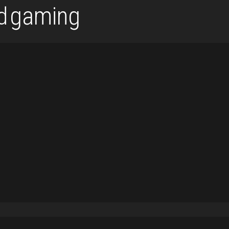
gaming
d