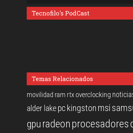
Tecnofilo's PodCast
Temas Relacionados
noticia
overclocking
movilidad
ram
rtx
msi
sams
kingston
pc
alder lake
procesadores
gpu
radeon