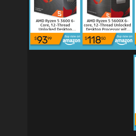
AMD Ryzen 5 3600 6-
AMD Ryzen 5 5600X 6-
Core, 12-Thread
core, 12-Thread Unlocked
Unlocked Desktop
Desktop Processor with
Processor with Wraith
Wraith Stealth Cooler
93
118
Stealth Cooler
$
99
$
50