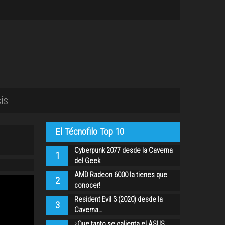
is
El Técnofilo Top 10
Cyberpunk 2077 desde la Caverna
1
del Geek
AMD Radeon 6000 la tienes que
2
conocer!
Resident Evil 3 (2020) desde la
3
Caverna…
¿Que tanto se calienta el ASUS