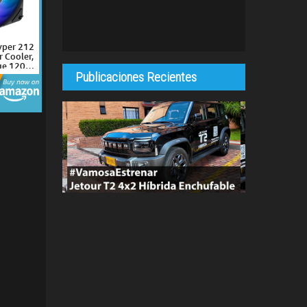
yper 212
 Cooler,
ge 120
Publicaciones Recientes
osite 4
ipes,
eek Top
Ryzen
el LGA
ackets