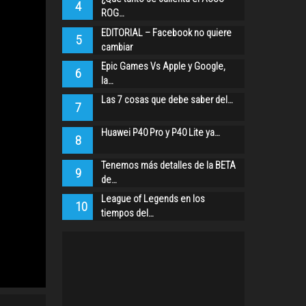
4
ROG…
EDITORIAL – Facebook no quiere
5
cambiar
Epic Games Vs Apple y Google,
6
la…
Las 7 cosas que debe saber del…
7
Huawei P40 Pro y P40 Lite ya…
8
Tenemos más detalles de la BETA
9
de…
League of Legends en los
10
tiempos del…