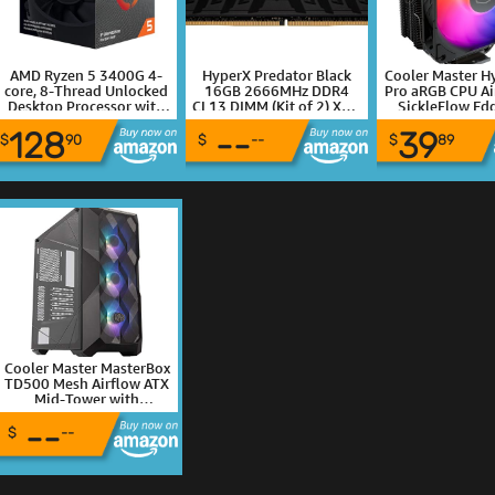
AMD Ryzen 5 3400G 4-
HyperX Predator Black
Cooler Master H
core, 8-Thread Unlocked
16GB 2666MHz DDR4
Pro aRGB CPU Air
Desktop Processor with
CL13 DIMM (Kit of 2) XMP
SickleFlow Ed
Radeon RX Graphics
(HX426C13PB3K2/16)
PWM Fan, Comp
128
--
39
Copper Heat P
$
90
$
--
$
89
152mm Tall, Sl
Cover, AMD 
AM5|AM4, Int
1851|1700 Br
Cooler Master MasterBox
TD500 Mesh Airflow ATX
Mid-Tower with
Polygonal Mesh Front
--
Panel, Crystalline
$
--
Tempered Glass, E-ATX up
to 10.5", Three 120mm
ARGB Lighting Fans