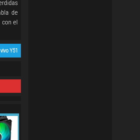
erdidas
abla de
 con el
vivo Y51