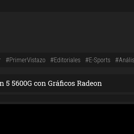
r
#PrimerVistazo
#Editoriales
#E-Sports
#Anális
5 5600G con Gráficos Radeon