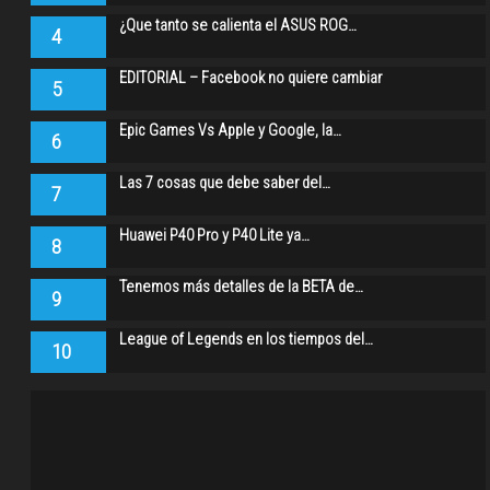
¿Que tanto se calienta el ASUS ROG…
4
EDITORIAL – Facebook no quiere cambiar
5
Epic Games Vs Apple y Google, la…
6
Las 7 cosas que debe saber del…
7
Huawei P40 Pro y P40 Lite ya…
8
Tenemos más detalles de la BETA de…
9
League of Legends en los tiempos del…
10