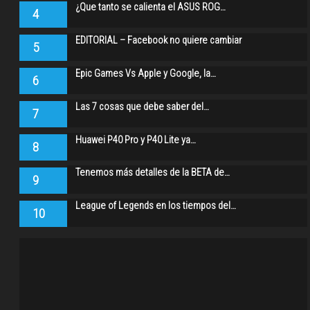
¿Que tanto se calienta el ASUS ROG…
4
EDITORIAL – Facebook no quiere cambiar
5
Epic Games Vs Apple y Google, la…
6
Las 7 cosas que debe saber del…
7
Huawei P40 Pro y P40 Lite ya…
8
Tenemos más detalles de la BETA de…
9
League of Legends en los tiempos del…
10