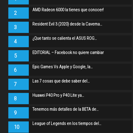
AMD Radeon 6000 la tienes que conocer!
2
Resident Evil 3 (2020) desde la Caverna…
3
¿Que tanto se calienta el ASUS ROG…
4
EDITORIAL – Facebook no quiere cambiar
5
Epic Games Vs Apple y Google, la…
6
Las 7 cosas que debe saber del…
7
Huawei P40 Pro y P40 Lite ya…
8
Tenemos más detalles de la BETA de…
9
League of Legends en los tiempos del…
10