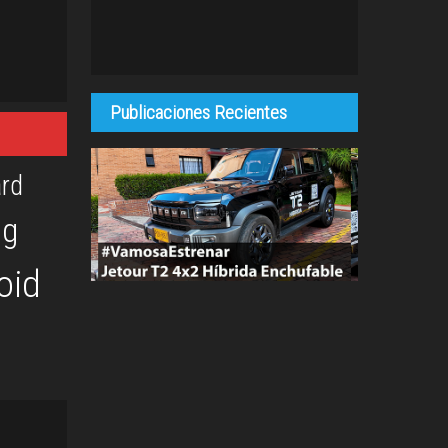
Publicaciones Recientes
rd
og
oid