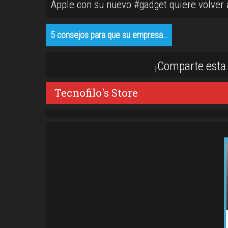
Apple con su nuevo #gadget quiere volver
5 consejos para que su empresa…
¡Comparte esta 
Tecnofilo's Store