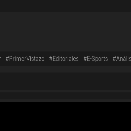
r
#PrimerVistazo
#Editoriales
#E-Sports
#Anális