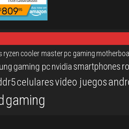
(3rd Generation)
809
$
95
ryzen
cooler master
pc gaming
motherboa
s
r
smartphones
ung
gaming pc
nvidia
andr
video juegos
ddr5
celulares
gaming
d