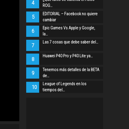
4
ROG…
EDITORIAL – Facebook no quiere
5
cambiar
Epic Games Vs Apple y Google,
6
la…
Las 7 cosas que debe saber del…
7
Huawei P40 Pro y P40 Lite ya…
8
Tenemos más detalles de la BETA
9
de…
League of Legends en los
10
tiempos del…