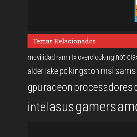
Temas Relacionados
noticia
overclocking
movilidad
ram
rtx
msi
sams
kingston
pc
alder lake
procesadores
gpu
radeon
gamers
am
asus
intel