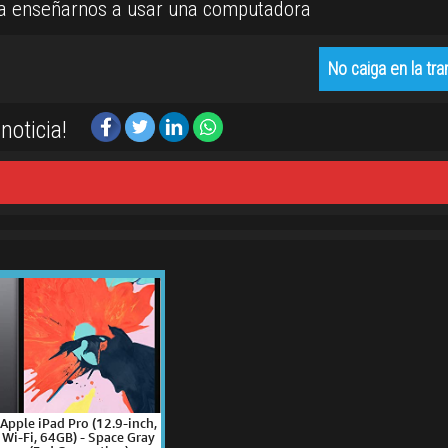
 a enseñarnos a usar una computadora
No caiga en la tr
noticia!
Apple iPad Pro (12.9-inch,
Wi-Fi, 64GB) - Space Gray