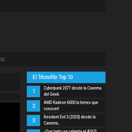
is
El Técnofilo Top 10
Cyberpunk 2077 desde la Caverna
1
del Geek
AMD Radeon 6000 la tienes que
2
conocer!
Resident Evil 3 (2020) desde la
3
Caverna…
¿Que tanto se calienta el ASUS