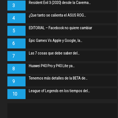
Resident Evil 3 (2020) desde la Caverna…
3
¿Que tanto se calienta el ASUS ROG…
4
EDITORIAL – Facebook no quiere cambiar
5
Epic Games Vs Apple y Google, la…
6
Las 7 cosas que debe saber del…
7
Huawei P40 Pro y P40 Lite ya…
8
Tenemos más detalles de la BETA de…
9
League of Legends en los tiempos del…
10