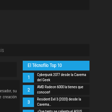
is
El Técnofilo Top 10
Cyberpunk 2077 desde la Caverna
1
del Geek
AMD Radeon 6000 la tienes que
2
cesador, su
conocer!
e creación
Resident Evil 3 (2020) desde la
3
Caverna…
¿Que tanto se calienta el ASUS