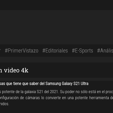
r
#PrimerVistazo
#Editoriales
#E-Sports
#Anális
n video 4k
sas que tiene que saber del Samsung Galaxy S21 Ultra
 potente de la galaxia S21 del 2021. Su poder no sólo está en el pro
nfiguración de cámaras lo convierte en una potente herramienta d
nidos.