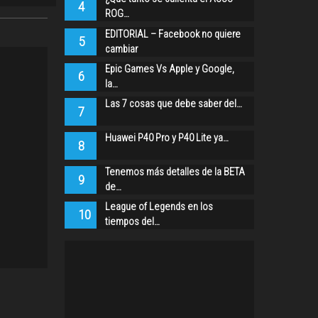
4
ROG…
EDITORIAL – Facebook no quiere
5
cambiar
Epic Games Vs Apple y Google,
6
la…
Las 7 cosas que debe saber del…
7
Huawei P40 Pro y P40 Lite ya…
8
Tenemos más detalles de la BETA
9
de…
League of Legends en los
10
tiempos del…