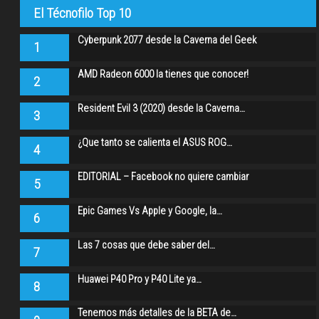
El Técnofilo Top 10
Cyberpunk 2077 desde la Caverna del Geek
1
AMD Radeon 6000 la tienes que conocer!
2
Resident Evil 3 (2020) desde la Caverna…
3
¿Que tanto se calienta el ASUS ROG…
4
EDITORIAL – Facebook no quiere cambiar
5
Epic Games Vs Apple y Google, la…
6
Las 7 cosas que debe saber del…
7
Huawei P40 Pro y P40 Lite ya…
8
Tenemos más detalles de la BETA de…