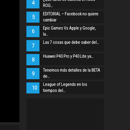
4
ROG…
EDITORIAL – Facebook no quiere
5
cambiar
Epic Games Vs Apple y Google,
6
la…
Las 7 cosas que debe saber del…
7
Huawei P40 Pro y P40 Lite ya…
8
Tenemos más detalles de la BETA
9
de…
League of Legends en los
10
tiempos del…