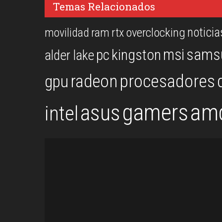
Temas Relacionados
noticia
overclocking
movilidad
ram
rtx
msi
sams
kingston
pc
alder lake
procesadores
gpu
radeon
gamers
am
asus
intel