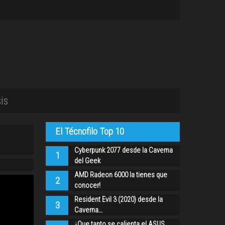
is
El Técnofilo Top 10
Cyberpunk 2077 desde la Caverna
1
del Geek
AMD Radeon 6000 la tienes que
2
conocer!
Resident Evil 3 (2020) desde la
3
Caverna…
¿Que tanto se calienta el ASUS