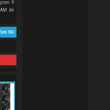
Ryzen 9
 RAM de
Tank 580