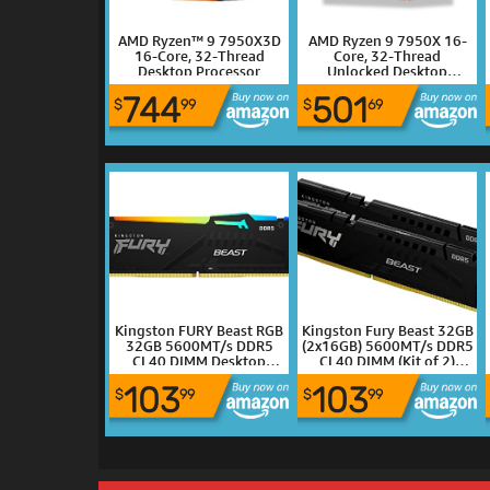
AMD Ryzen™ 9 7950X3D
AMD Ryzen 9 7950X 16-
16-Core, 32-Thread
Core, 32-Thread
Desktop Processor
Unlocked Desktop
Processor
744
501
$
99
$
69
Kingston FURY Beast RGB
Kingston Fury Beast 32GB
32GB 5600MT/s DDR5
(2x16GB) 5600MT/s DDR5
CL40 DIMM Desktop
CL40 DIMM (Kit of 2)
Memory (Kit of 2) | Intel
Desktop Memory
103
103
XMP 3.0 | Infrared Sync
KF556C40BBK2-32
$
99
$
99
Technology |
Overclocking Stability |
KF556C40BBAK2-32