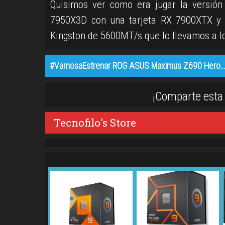
Quisimos ver como era jugar la versió
7950X3D con una tarjeta RX 7900XTX y 
Kingston de 5600MT/s que lo llevamos a 
#VamosaEstrenar ROG ASUS Maximus Z690 Hero…
¡Comparte esta 
Tecnofilo's Store