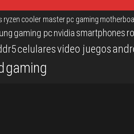
ryzen
cooler master
pc gaming
motherboa
s
r
smartphones
ung
gaming pc
nvidia
andr
video juegos
ddr5
celulares
gaming
d