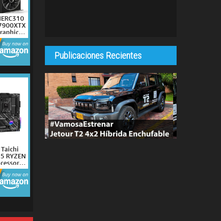
MERC310
 7900XTX
raphics
 GDDR6,
 RX-
B9
Publicaciones Recientes
Taichi
M5 RYZEN
cessors
rd