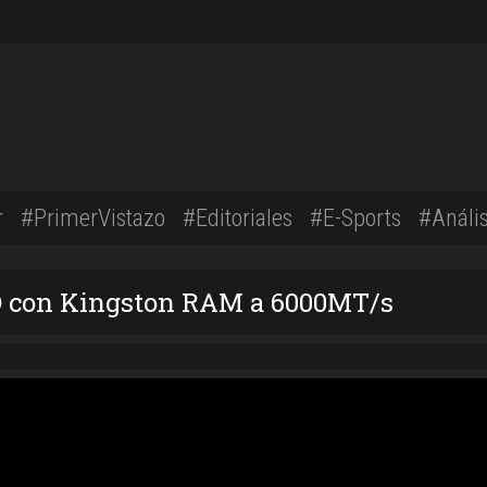
r
#PrimerVistazo
#Editoriales
#E-Sports
#Anális
3D con Kingston RAM a 6000MT/s