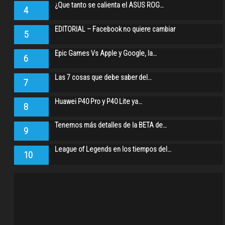
¿Que tanto se calienta el ASUS ROG…
4
EDITORIAL – Facebook no quiere cambiar
5
Epic Games Vs Apple y Google, la…
6
Las 7 cosas que debe saber del…
7
Huawei P40 Pro y P40 Lite ya…
8
Tenemos más detalles de la BETA de…
9
League of Legends en los tiempos del…
10