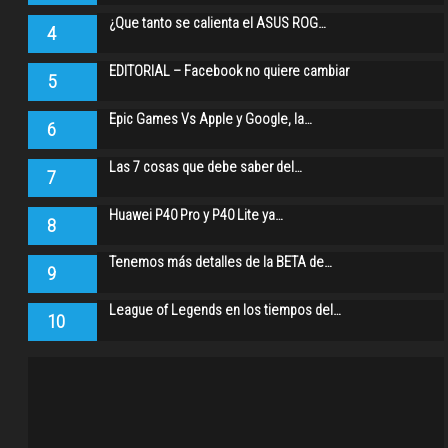
¿Que tanto se calienta el ASUS ROG…
4
EDITORIAL – Facebook no quiere cambiar
5
Epic Games Vs Apple y Google, la…
6
Las 7 cosas que debe saber del…
7
Huawei P40 Pro y P40 Lite ya…
8
Tenemos más detalles de la BETA de…
9
League of Legends en los tiempos del…
10