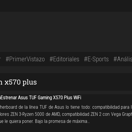
r
#PrimerVistazo
#Editoriales
#E-Sports
#Anális
n x570 plus
strenar Asus TUF Gaming X570 Plus WiFi
herboard de la línea TUF de Asus lo tiene todo: compatibilidad para
ores ZEN 3-Ryzen 5000 de AMD, compatibilidad ZEN 2 con Vega Graph
ue le quiera poner. Bajo la promesa de máxima…