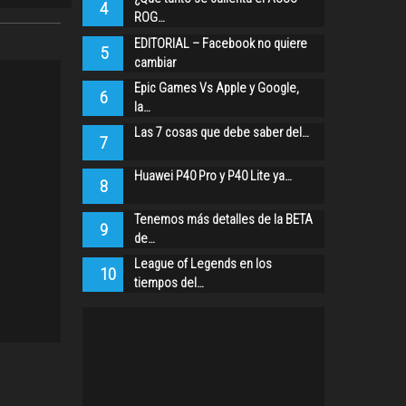
4
ROG…
EDITORIAL – Facebook no quiere
5
cambiar
Epic Games Vs Apple y Google,
6
la…
Las 7 cosas que debe saber del…
7
Huawei P40 Pro y P40 Lite ya…
8
Tenemos más detalles de la BETA
9
de…
League of Legends en los
10
tiempos del…