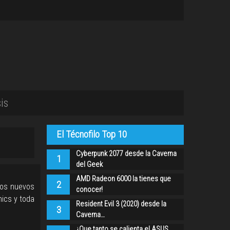
is
El Técnofilo Top 10
Cyberpunk 2077 desde la Caverna
1
del Geek
AMD Radeon 6000 la tienes que
2
 los nuevos
conocer!
ics y toda
Resident Evil 3 (2020) desde la
3
Caverna…
¿Que tanto se calienta el ASUS