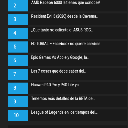
AMD Radeon 6000 la tienes que conocer!
2
Resident Evil 3 (2020) desde la Caverna…
3
¿Que tanto se calienta el ASUS ROG…
4
EDITORIAL – Facebook no quiere cambiar
5
Epic Games Vs Apple y Google, la…
6
Las 7 cosas que debe saber del…
7
Huawei P40 Pro y P40 Lite ya…
8
Tenemos más detalles de la BETA de…
9
League of Legends en los tiempos del…
10