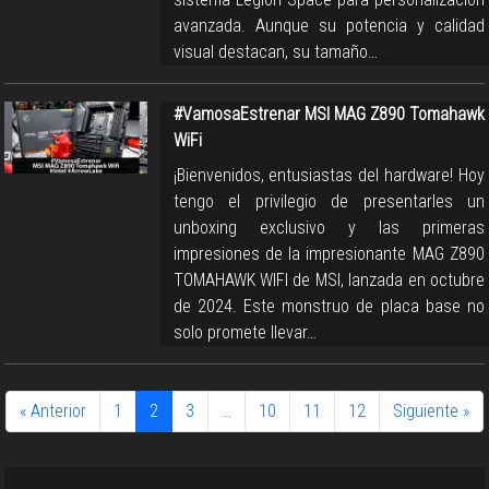
avanzada. Aunque su potencia y calidad
visual destacan, su tamaño…
#VamosaEstrenar MSI MAG Z890 Tomahawk
WiFi
¡Bienvenidos, entusiastas del hardware! Hoy
tengo el privilegio de presentarles un
unboxing exclusivo y las primeras
impresiones de la impresionante MAG Z890
TOMAHAWK WIFI de MSI, lanzada en octubre
de 2024. Este monstruo de placa base no
solo promete llevar…
« Anterior
1
2
3
…
10
11
12
Siguiente »