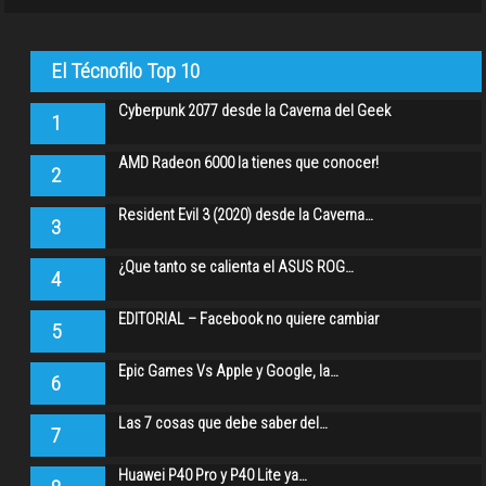
El Técnofilo Top 10
Cyberpunk 2077 desde la Caverna del Geek
1
AMD Radeon 6000 la tienes que conocer!
2
Resident Evil 3 (2020) desde la Caverna…
3
¿Que tanto se calienta el ASUS ROG…
4
EDITORIAL – Facebook no quiere cambiar
5
Epic Games Vs Apple y Google, la…
6
Las 7 cosas que debe saber del…
7
Huawei P40 Pro y P40 Lite ya…