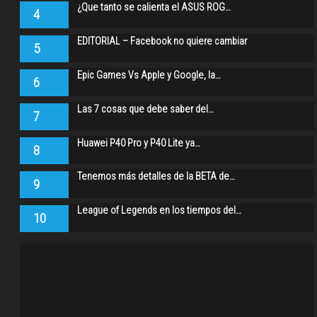
¿Que tanto se calienta el ASUS ROG…
4
EDITORIAL – Facebook no quiere cambiar
5
Epic Games Vs Apple y Google, la…
6
Las 7 cosas que debe saber del…
7
Huawei P40 Pro y P40 Lite ya…
8
Tenemos más detalles de la BETA de…
9
League of Legends en los tiempos del…
10