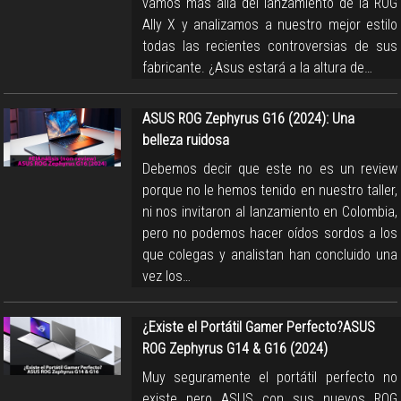
vamos más allá del lanzamiento de la ROG
Ally X y analizamos a nuestro mejor estilo
todas las recientes controversias de sus
fabricante. ¿Asus estará a la altura de…
ASUS ROG Zephyrus G16 (2024): Una
belleza ruidosa
Debemos decir que este no es un review
porque no le hemos tenido en nuestro taller,
ni nos invitaron al lanzamiento en Colombia,
pero no podemos hacer oídos sordos a los
que colegas y analistan han concluido una
vez los…
¿Existe el Portátil Gamer Perfecto?ASUS
ROG Zephyrus G14 & G16 (2024)
Muy seguramente el portátil perfecto no
existe pero ASUS con sus nuevos ROG