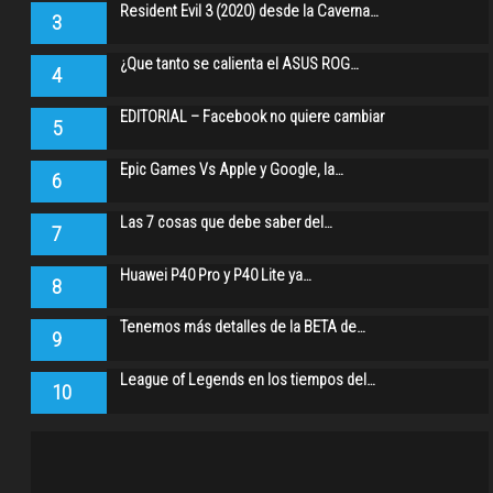
Resident Evil 3 (2020) desde la Caverna…
3
¿Que tanto se calienta el ASUS ROG…
4
EDITORIAL – Facebook no quiere cambiar
5
Epic Games Vs Apple y Google, la…
6
Las 7 cosas que debe saber del…
7
Huawei P40 Pro y P40 Lite ya…
8
Tenemos más detalles de la BETA de…
9
League of Legends en los tiempos del…
10