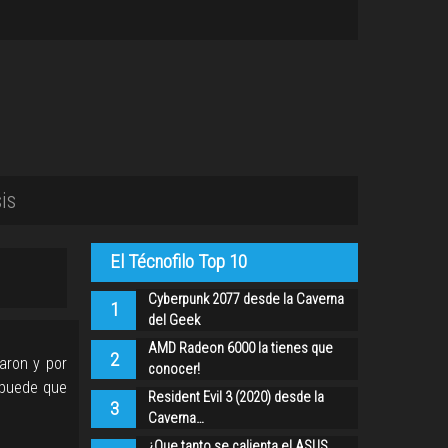
is
El Técnofilo Top 10
Cyberpunk 2077 desde la Caverna
1
del Geek
AMD Radeon 6000 la tienes que
2
aron y por
conocer!
s puede que
Resident Evil 3 (2020) desde la
3
Caverna…
¿Que tanto se calienta el ASUS