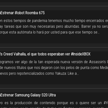
Estrenar iRobot Roomba 675
n estos tiempos de pandemia tenemos mucho tiempo encerrados e
ay tareas que son muy necesarias pero aburridas. Barrer ya no se
porque esta autómata lo hará por usted para que ese tiempo se…
’s Creed Valhalla, el que todos esperaban ver #InsideXBOX
logramos ver algo de la tan esperada nueva versión de Assassin's 
de nuevos títulos que nos dejaron con los pelos de punta como Medi
uevos pero repotencializados como Yakuza: Like a…
strenar Samsung Galaxy S20 Ultra
yo es la producción de contenido porque es o quiere ser un #