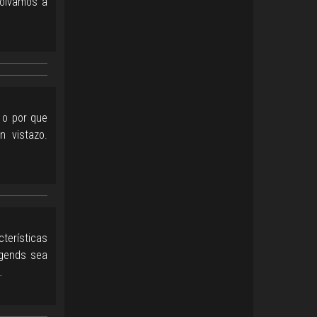
volvamos a
 o por que
 vistazo.
cterísticas
egends sea
…