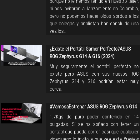
porque no le hemos tenido en nuestro taller,
ni nos invitaron al lanzamiento en Colombia,
pero no podemos hacer oídos sordos a los
que colegas y analistan han concluido una
vez los…
¿Existe el Portátil Gamer Perfecto?ASUS
ROG Zephyrus G14 & G16 (2024)
Muy seguramente el portátil perfecto no
existe pero ASUS con sus nuevos ROG
Zephyrus G14 y G16 podrían estar muy
cerca.
#VamosaEstrenar ASUS ROG Zephyrus G14
1.7Kgs de puro poder contenido en 14
pulgadas. Si se ha soñado con tener un
portátil que pueda correr casi que cualquier
videojuego lo invito a que vea este #review