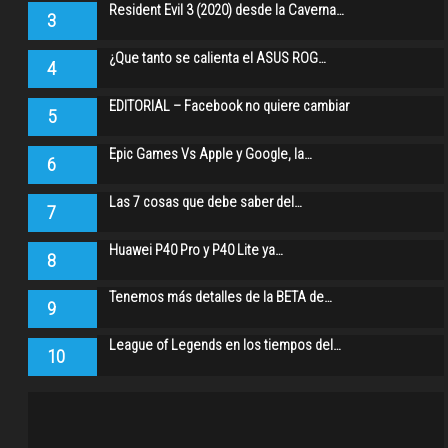
Resident Evil 3 (2020) desde la Caverna…
3
¿Que tanto se calienta el ASUS ROG…
4
EDITORIAL – Facebook no quiere cambiar
5
Epic Games Vs Apple y Google, la…
6
Las 7 cosas que debe saber del…
7
Huawei P40 Pro y P40 Lite ya…
8
Tenemos más detalles de la BETA de…
9
League of Legends en los tiempos del…
10