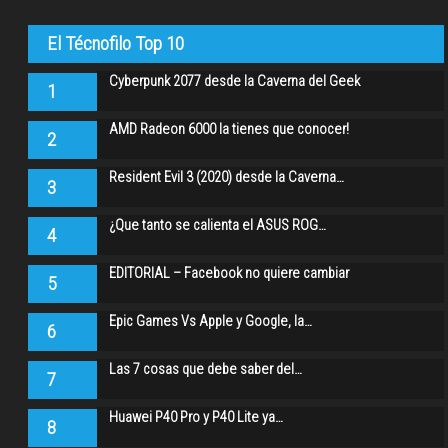
El Técnofilo Top 10
Cyberpunk 2077 desde la Caverna del Geek
1
AMD Radeon 6000 la tienes que conocer!
2
Resident Evil 3 (2020) desde la Caverna…
3
¿Que tanto se calienta el ASUS ROG…
4
EDITORIAL – Facebook no quiere cambiar
5
Epic Games Vs Apple y Google, la…
6
Las 7 cosas que debe saber del…
7
Huawei P40 Pro y P40 Lite ya…
8