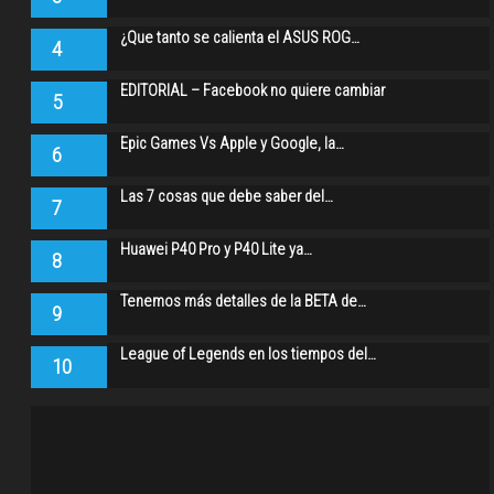
¿Que tanto se calienta el ASUS ROG…
4
EDITORIAL – Facebook no quiere cambiar
5
Epic Games Vs Apple y Google, la…
6
Las 7 cosas que debe saber del…
7
Huawei P40 Pro y P40 Lite ya…
8
Tenemos más detalles de la BETA de…
9
League of Legends en los tiempos del…
10