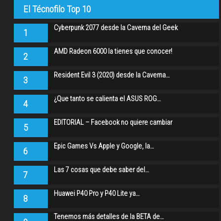
El Técnofilo Top 10
Cyberpunk 2077 desde la Caverna del Geek
1
AMD Radeon 6000 la tienes que conocer!
2
Resident Evil 3 (2020) desde la Caverna…
3
¿Que tanto se calienta el ASUS ROG…
4
EDITORIAL – Facebook no quiere cambiar
5
Epic Games Vs Apple y Google, la…
6
Las 7 cosas que debe saber del…
7
Huawei P40 Pro y P40 Lite ya…
8
Tenemos más detalles de la BETA de…