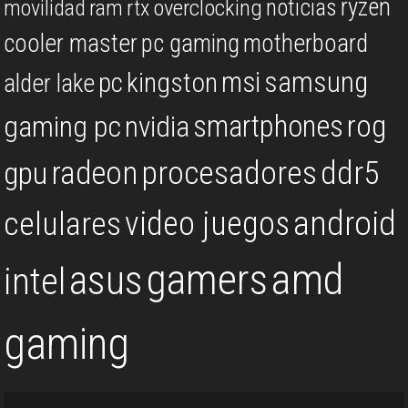
ryzen
noticias
overclocking
movilidad
ram
rtx
cooler master
pc gaming
motherboard
msi
samsung
kingston
pc
alder lake
rog
smartphones
gaming pc
nvidia
procesadores
ddr5
gpu
radeon
android
video juegos
celulares
gamers
amd
asus
intel
gaming