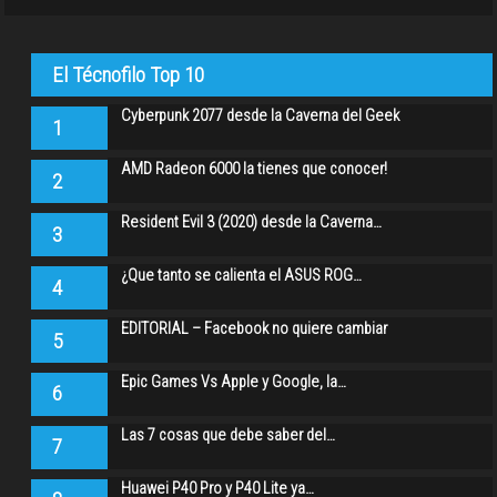
El Técnofilo Top 10
Cyberpunk 2077 desde la Caverna del Geek
1
AMD Radeon 6000 la tienes que conocer!
2
Resident Evil 3 (2020) desde la Caverna…
3
¿Que tanto se calienta el ASUS ROG…
4
EDITORIAL – Facebook no quiere cambiar
5
Epic Games Vs Apple y Google, la…
6
Las 7 cosas que debe saber del…
7
Huawei P40 Pro y P40 Lite ya…