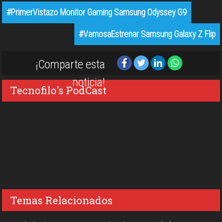
#PrimerVistazo Monitor Gaming Samsung Odyssey G9
#VamosaEstrenar Samsung Galaxy Z Flip
¡Comparte esta
noticia!
Tecnofilo's PodCast
Temas Relacionados